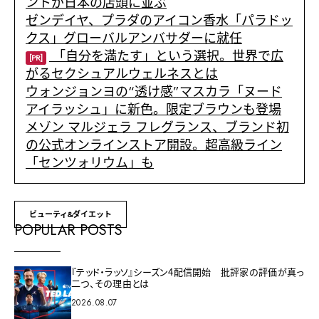
ントが日本の店頭に並ぶ
ゼンデイヤ、プラダのアイコン香水「パラドッ
クス」グローバルアンバサダーに就任
「自分を満たす」という選択。世界で広
[PR]
がるセクシュアルウェルネスとは
ウォンジョンヨの“透け感”マスカラ「ヌード
アイラッシュ」に新色。限定ブラウンも登場
メゾン マルジェラ フレグランス、ブランド初
の公式オンラインストア開設。超高級ライン
「センツォリウム」も
ビューティ&ダイエット
POPULAR POSTS
『テッド・ラッソ』シーズン4配信開始 批評家の評価が真っ
二つ、その理由とは
2026.08.07