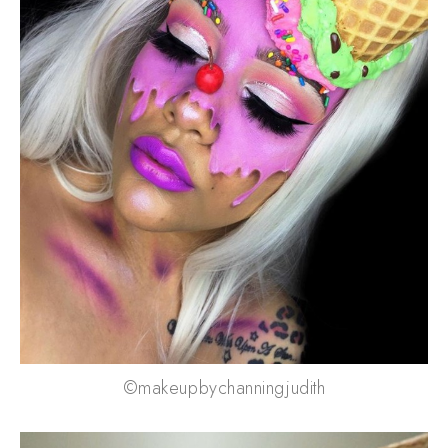
©makeupbychanningjudith