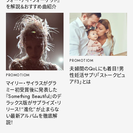
フォー・アイ・フォーゲット』
を解説＆おすすめ曲紹介
PROMOTIOM
夫婦間のQoLにも着目！男
性妊活サプリ「ストークピュ
PROMOTIOM
アF3」とは
マイリー・サイラスがグラ
ミー初受賞後に発表した
『Something Beautiful』のデ
ラックス版がサプライズ・リ
リース！“進化”が止まらな
い最新アルバムを徹底解
説！