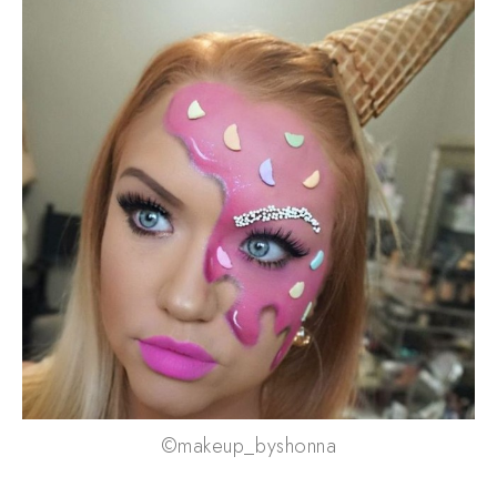
©makeup_byshonna