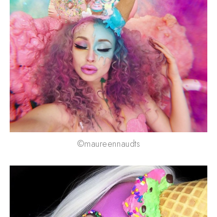
©maureennaudts