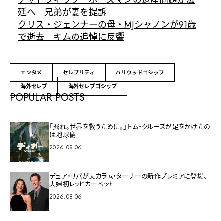
チャドウィック・ボーズマンの遺産問題が法
廷へ 兄弟が妻を提訴
クリス・ジェンナーの母・MJシャノンが91歳
で逝去 キムの追悼に反響
エンタメ
セレブリティ
ハリウッドゴシップ
海外セレブ
海外セレブゴシップ
POPULAR POSTS
「掘れ。世界を救うために。」トム・クルーズが足をかけたの
は地球儀
2026.08.06
デュア・リパが夫カラム・ターナーの新作プレミアに登場、
夫婦初レッドカーペット
2026.08.06