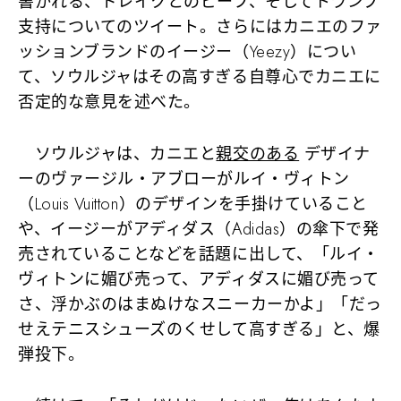
書かれる、ドレイクとのビーフ、そしてトランプ
支持についてのツイート。さらにはカニエのファ
ッションブランドのイージー（Yeezy）につい
て、ソウルジャはその高すぎる自尊心でカニエに
否定的な意見を述べた。
ソウルジャは、カニエと
親交のある
デザイナ
ーのヴァージル・アブローがルイ・ヴィトン
（Louis Vuitton）のデザインを手掛けていること
や、イージーがアディダス（Adidas）の傘下で発
売されていることなどを話題に出して、
「ルイ・
ヴィトンに媚び売って、アディダスに媚び売って
さ、浮かぶのはまぬけなスニーカーかよ」「だっ
せえテニスシューズのくせして高すぎる」
と、爆
弾投下。