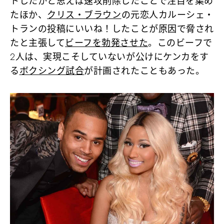
トしたかと思えば速攻削除したことで注目を集め
たほか、
クリス・ブラウン
の元恋人カルーシェ・
トランの投稿にいいね！したことが原因で脅され
たと主張して
ビーフを勃発させた
。このビーフで
2人は、実現こそしていないが公けにケンカをす
る
ボクシング試合
が計画されたこともあった。