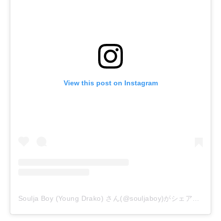
View this post on Instagram
Soulja Boy (Young Drako) さん(@souljaboy)がシェアした投稿