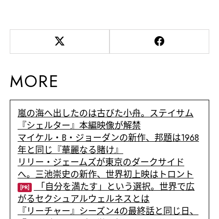
MORE
嵐の海へ出したのは古びた小舟。ステイサム
『シェルター』本編映像が解禁
マイケル・B・ジョーダンの新作、邦題は1968
年と同じ『華麗なる賭け』
リリー・ジェームズが東京のダークサイド
へ。三池崇史の新作、世界初上映はトロント
「自分を満たす」という選択。世界で広
[PR]
がるセクシュアルウェルネスとは
『リーチャー』シーズン4の最終話と同じ日、