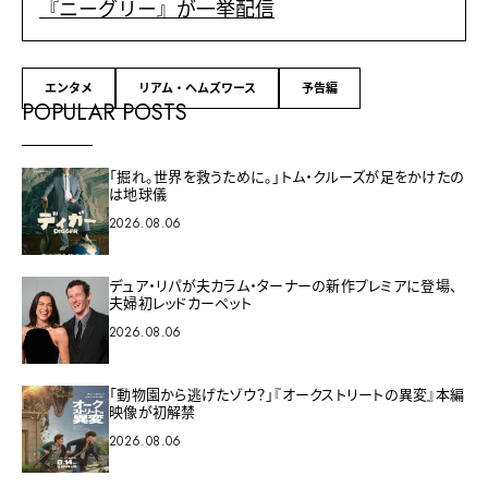
『ニーグリー』が一挙配信
エンタメ
リアム・ヘムズワース
予告編
POPULAR POSTS
「掘れ。世界を救うために。」トム・クルーズが足をかけたの
は地球儀
2026.08.06
デュア・リパが夫カラム・ターナーの新作プレミアに登場、
夫婦初レッドカーペット
2026.08.06
「動物園から逃げたゾウ？」『オークストリートの異変』本編
映像が初解禁
2026.08.06