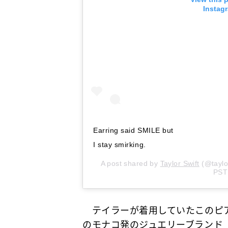
Instag
Earring said SMILE but
I stay smirking.
A post shared by
Taylor Swift
(@taylo
PST
テイラーが着用していたこのピア
のモナコ発のジュエリーブランド「A