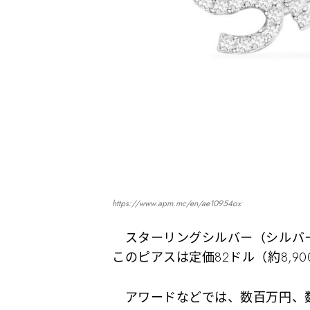
https://www.apm.mc/en/ae10954ox
スターリングシルバー（シルバー
このピアスは定価82ドル（約8,9
アワードなどでは、数百万円、数