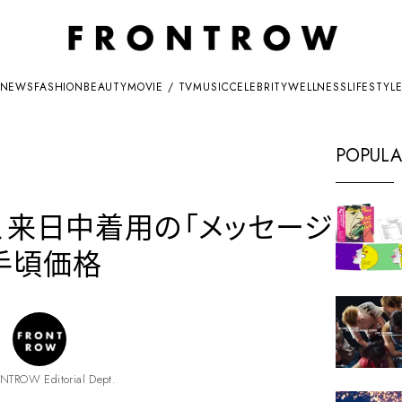
NEWS
FASHION
BEAUTY
MOVIE / TV
MUSIC
CELEBRITY
WELLNESS
LIFESTYL
POPULA
、来日中着用の「メッセージ
手頃価格
NTROW Editorial Dept.