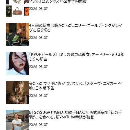
ソウル』公式グッズ16型が予約開始
2026.08.07
4日前の新曲は静かだった。エリー・ゴールディングがレイ
ヴに振り切る
2026.08.07
『KPOPガールズ！』ミラの歌声は彼女。オードリー・ヌナ2年
ぶりの新曲
2026.08.07
骨だったウサギに肉がついていく。『スターヴ・エイカー 召
喚』日本版予告
2026.08.07
BTSのSUGAとも組んだ歌手MAXが、西武新宿で「幻の手
羽先」を食べる。新YouTube番組が始動
2026.08.07