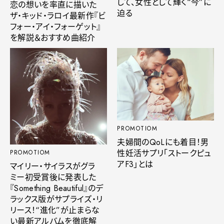
して、女性として輝く“今”に
恋の想いを率直に描いた
迫る
ザ・キッド・ラロイ最新作『ビ
フォー・アイ・フォーゲット』
を解説＆おすすめ曲紹介
PROMOTIOM
夫婦間のQoLにも着目！男
性妊活サプリ「ストークピュ
PROMOTIOM
アF3」とは
マイリー・サイラスがグラ
ミー初受賞後に発表した
『Something Beautiful』のデ
ラックス版がサプライズ・リ
リース！“進化”が止まらな
い最新アルバムを徹底解