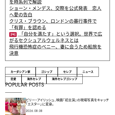
を時系列で解説
ショーン・メンデス、交際を公式発表 恋人
へ愛の告白
クリス・ブラウン、ロンドンの暴行事件で
「有罪」を認める
「自分を満たす」という選択。世界で広
[PR]
がるセクシュアルウェルネスとは
飛行機恐怖症のベニー、妻に会うため船旅を
決意
カーダシアン家
ゴシップ
セレブ
ニュース
恋愛
海外セレブ
海外セレブゴシップ
POPULAR POSTS
ビリー・アイリッシュ、映画『初主演』の現場写真をキャッチ
「エスター」に変身。
2026.08.08