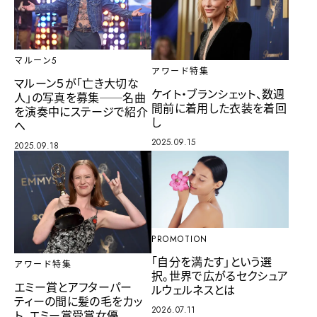
マルーン5
アワード特集
マルーン５が「亡き大切な
ケイト・ブランシェット、数週
人」の写真を募集──名曲
間前に着用した衣装を着回
を演奏中にステージで紹介
し
へ
2025.09.15
2025.09.18
PROMOTION
「自分を満たす」という選
アワード特集
択。世界で広がるセクシュア
エミー賞とアフターパー
ルウェルネスとは
ティーの間に髪の毛をカッ
2026.07.11
ト、エミー賞受賞女優