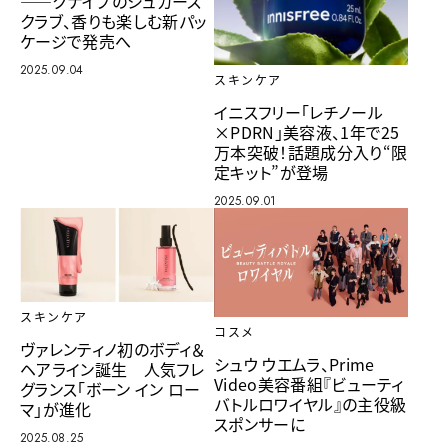
――クナイプのシュガース
クラブ、香りも楽しむ新パッ
ケージで発売へ
2025.09.04
スキンケア
イニスフリー「レチノール
×PDRN」美容液、1年で25
万本突破！話題成分入り“限
定キット”が登場
2025.09.01
スキンケア
コスメ
ヴァレンティノ初のボディ＆
シュウ ウエムラ、Prime
ヘアライン誕生 人気フレ
Video美容番組『ビューティ
グランス「ボーン イン ロー
バトルロワイヤル』の主役級
マ」が進化
スポンサーに
2025.08.25