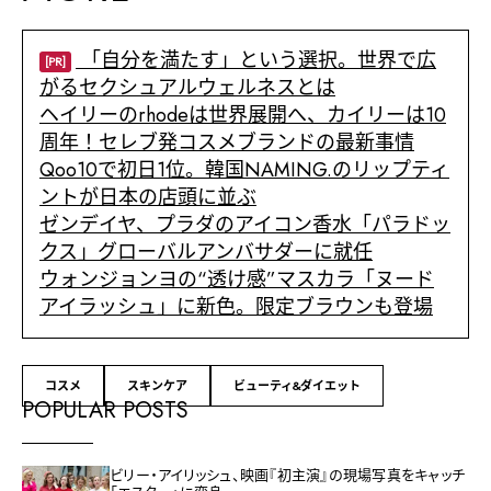
「自分を満たす」という選択。世界で広
[PR]
がるセクシュアルウェルネスとは
ヘイリーのrhodeは世界展開へ、カイリーは10
周年！セレブ発コスメブランドの最新事情
Qoo10で初日1位。韓国NAMING.のリップティ
ントが日本の店頭に並ぶ
ゼンデイヤ、プラダのアイコン香水「パラドッ
クス」グローバルアンバサダーに就任
ウォンジョンヨの“透け感”マスカラ「ヌード
アイラッシュ」に新色。限定ブラウンも登場
コスメ
スキンケア
ビューティ&ダイエット
POPULAR POSTS
ビリー・アイリッシュ、映画『初主演』の現場写真をキャッチ