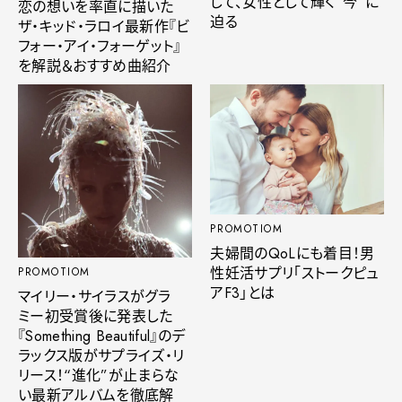
して、女性として輝く“今”に
恋の想いを率直に描いた
迫る
ザ・キッド・ラロイ最新作『ビ
フォー・アイ・フォーゲット』
を解説＆おすすめ曲紹介
PROMOTIOM
夫婦間のQoLにも着目！男
性妊活サプリ「ストークピュ
PROMOTIOM
アF3」とは
マイリー・サイラスがグラ
ミー初受賞後に発表した
『Something Beautiful』のデ
ラックス版がサプライズ・リ
リース！“進化”が止まらな
い最新アルバムを徹底解