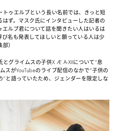
トゥエルブという長い名前では、きっと短
るはず。マスク氏にインタビューした記者の
ゥエルブ君について話を聞きたい人はいるは
呼び名も発表してほしいと願っている人は少
集部）
グライムスの子供X Æ A-XIIについて“息
スがYouTubeのライブ配信のなかで“子供の
の”と語っていたため、ジェンダーを限定しな