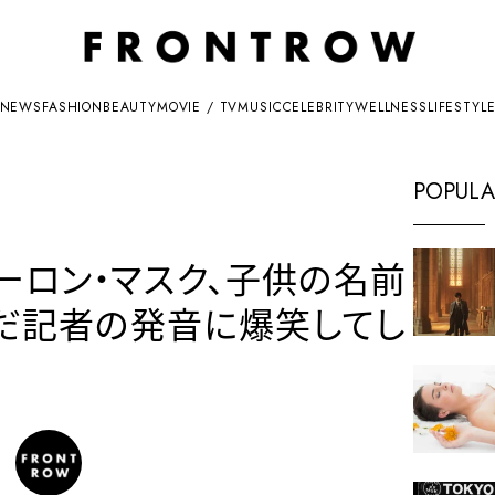
NEWS
FASHION
BEAUTY
MOVIE / TV
MUSIC
CELEBRITY
WELLNESS
LIFESTYL
POPULA
ーロン・マスク、子供の名前
」を呼んだ記者の発音に爆笑してし