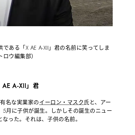
る「X AE A-XII」君の名前に笑ってしま
トロウ編集部）
 A-XII」君
て有名な実業家の
イーロン・マスク
氏と、アー
、5月に子供が誕生。しかしその誕生のニュー
となった。それは、子供の名前。