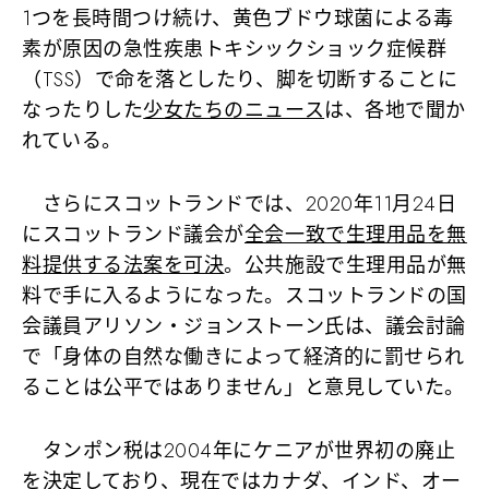
1つを長時間つけ続け、黄色ブドウ球菌による毒
素が原因の急性疾患トキシックショック症候群
（TSS）で命を落としたり、脚を切断することに
なったりした
少女たちのニュース
は、各地で聞か
れている。
さらにスコットランドでは、2020年11月24日
にスコットランド議会が
全会一致で生理用品を無
料提供する法案を可決
。公共施設で生理用品が無
料で手に入るようになった。スコットランドの国
会議員アリソン・ジョンストーン氏は、議会討論
で「身体の自然な働きによって経済的に罰せられ
ることは公平ではありません」と意見していた。
タンポン税は2004年にケニアが世界初の廃止
を決定しており、現在ではカナダ、インド、オー