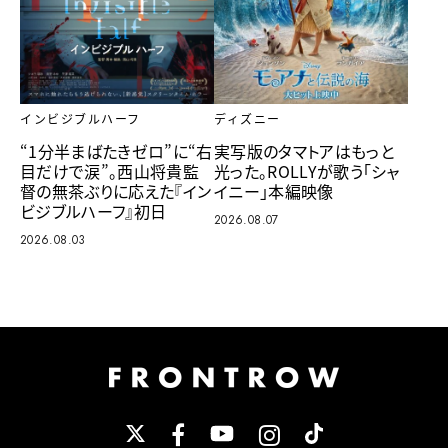
インビジブルハーフ
ディズニー
“1分半まばたきゼロ”に“右
実写版のタマトアはもっと
目だけで涙”。西山将貴監
光った。ROLLYが歌う「シャ
督の無茶ぶりに応えた『イン
イニー」本編映像
ビジブルハーフ』初日
2026.08.07
2026.08.03