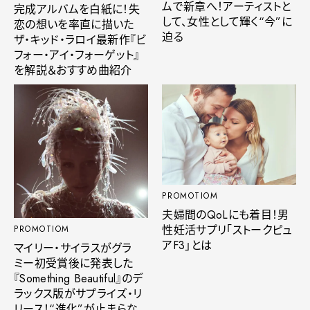
ムで新章へ！アーティストと
完成アルバムを白紙に！失
して、女性として輝く“今”に
恋の想いを率直に描いた
迫る
ザ・キッド・ラロイ最新作『ビ
フォー・アイ・フォーゲット』
を解説＆おすすめ曲紹介
PROMOTIOM
夫婦間のQoLにも着目！男
性妊活サプリ「ストークピュ
PROMOTIOM
アF3」とは
マイリー・サイラスがグラ
ミー初受賞後に発表した
『Something Beautiful』のデ
ラックス版がサプライズ・リ
リース！“進化”が止まらな