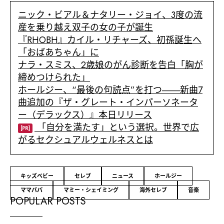
ニック・ビアル＆ナタリー・ジョイ、3度の流
産を乗り越え双子の女の子が誕生
『RHOBH』カイル・リチャーズ、初孫誕生へ
「おばあちゃん」に
ナラ・スミス、2歳娘のがん診断を告白「胸が
締めつけられた」
ホールジー、“最後の句読点”を打つ――新曲7
曲追加の『ザ・グレート・インパーソネータ
ー（デラックス）』本日リリース
「自分を満たす」という選択。世界で広
[PR]
がるセクシュアルウェルネスとは
キッズベビー
セレブ
ニュース
ホールジー
ママパパ
マミー・シェイミング
海外セレブ
音楽
POPULAR POSTS