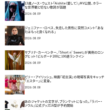
13歳ノース・ウェスト「Aishite（愛して）」MV公開、ホラー
な世界観と切ない歌詞が話題
2026.08.09
ジェニファー・ロペス、失恋した男性に突然コメント「あな
たはもっと良くなれる」
2026.08.09
サブリナ・カーペンター、『Short n’ Sweet』が異例のロン
グヒット！ビルボード200に100週ランクイン
2026.08.09
ビリー・アイリッシュ、映画『初主演』の現場写真をキャッチ
「エスター」に変身。
2026.08.08
あのジャケットの文字が、ブランケットになった。『ラバー・
ソウル』公式グッズ16型が予約開始