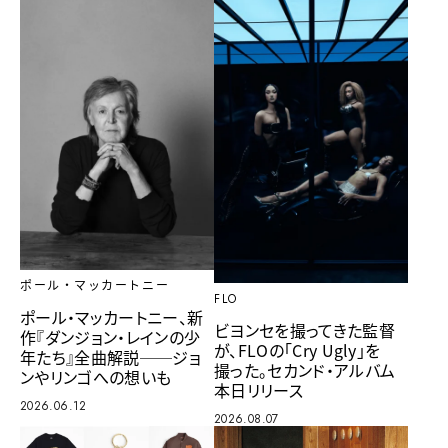
ポール・マッカートニー
FLO
ポール・マッカートニー、新
ビヨンセを撮ってきた監督
作『ダンジョン・レインの少
が、FLOの「Cry Ugly」を
年たち』全曲解説──ジョ
撮った。セカンド・アルバム
ンやリンゴへの想いも
本日リリース
2026.06.12
2026.08.07