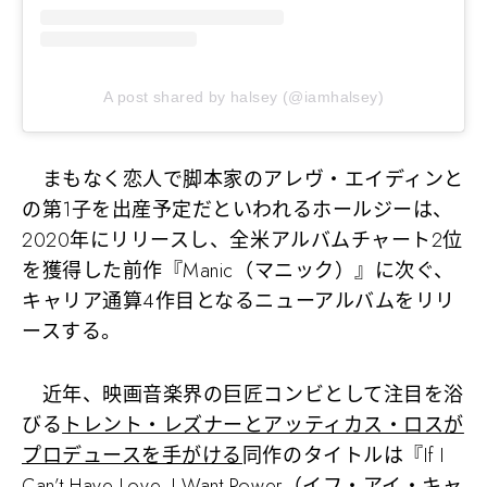
A post shared by halsey (@iamhalsey)
まもなく恋人で脚本家のアレヴ・エイディンと
の第1子を出産予定だといわれるホールジーは、
2020年にリリースし、全米アルバムチャート2位
を獲得した前作『Manic（マニック）』に次ぐ、
キャリア通算4作目となるニューアルバムをリリ
ースする。
近年、映画音楽界の巨匠コンビとして注目を浴
びる
トレント・レズナーとアッティカス・ロスが
プロデュースを手がける
同作のタイトルは
『If I
Can’t Have Love, I Want Power（イフ・アイ・キャ