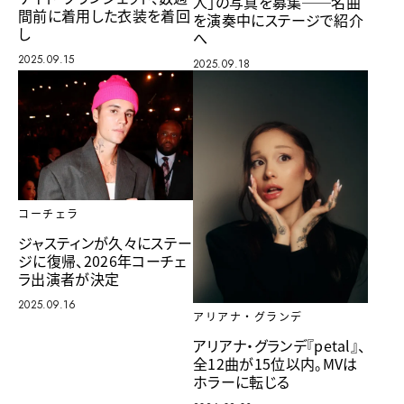
人」の写真を募集──名曲
間前に着用した衣装を着回
を演奏中にステージで紹介
し
へ
2025.09.15
2025.09.18
コーチェラ
ジャスティンが久々にステー
ジに復帰、2026年コーチェ
ラ出演者が決定
2025.09.16
アリアナ・グランデ
アリアナ・グランデ『petal』、
全12曲が15位以内。MVは
ホラーに転じる