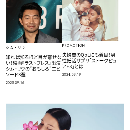
PROMOTION
シム・リウ
夫婦間のQoLにも着目！男
知れば知るほど目が離せな
性妊活サプリ「ストークピュ
い！映画『ラストブレス』出演
アF3」とは
シム・リウの“おもしろ”エピ
ソード3選
2024.09.19
2025.09.16