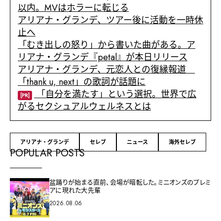
以内。MVはホラーに転じる
アリアナ・グランデ、ツアー後に活動を一時休
止へ
「むき出しの怒り」から書いた曲がある。ア
リアナ・グランデ『petal』が本日リリース
アリアナ・グランデ、元恋人との復縁報道
「thank u, next」の歌詞が話題に
「自分を満たす」という選択。世界で広
[PR]
がるセクシュアルウェルネスとは
アリアナ・グランデ
セレブ
ニュース
海外セレブ
POPULAR POSTS
盆踊りが始まる直前、会場が暗転した。ミニオンズのプレミ
アに現れた大先輩
2026.08.06