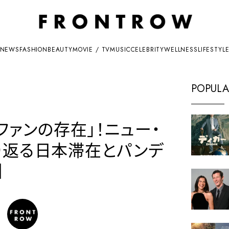
NEWS
FASHION
BEAUTY
MOVIE / TV
MUSIC
CELEBRITY
WELLNESS
LIFESTYL
POPULA
ァンの存在」！ニュー・
り返る日本滞在とパンデ
】