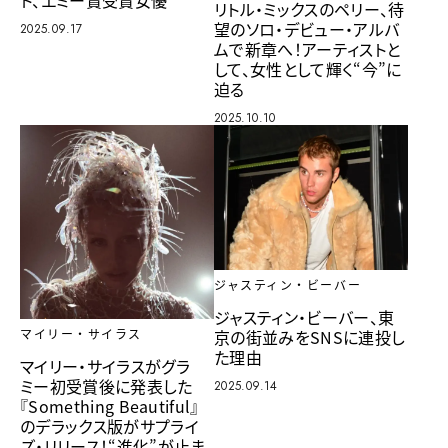
ト、エミー賞受賞女優
リトル・ミックスのペリー、待
望のソロ・デビュー・アルバ
2025.09.17
ムで新章へ！アーティストと
して、女性として輝く“今”に
迫る
2025.10.10
ジャスティン・ビーバー
ジャスティン・ビーバー、東
京の街並みをSNSに連投し
マイリー・サイラス
た理由
マイリー・サイラスがグラ
ミー初受賞後に発表した
2025.09.14
『Something Beautiful』
のデラックス版がサプライ
ズ・リリース！“進化”が止ま