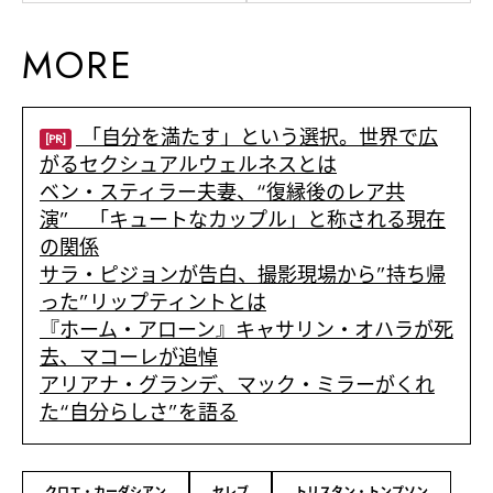
MORE
「自分を満たす」という選択。世界で広
[PR]
がるセクシュアルウェルネスとは
ベン・スティラー夫妻、“復縁後のレア共
演” 「キュートなカップル」と称される現在
の関係
サラ・ピジョンが告白、撮影現場から”持ち帰
った”リップティントとは
『ホーム・アローン』キャサリン・オハラが死
去、マコーレが追悼
アリアナ・グランデ、マック・ミラーがくれ
た“自分らしさ”を語る
クロエ・カーダシアン
セレブ
トリスタン・トンプソン