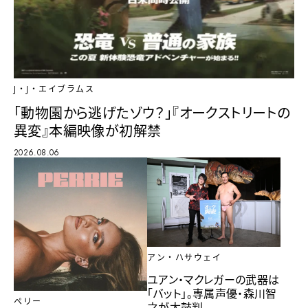
J・J・エイブラムス
「動物園から逃げたゾウ？」『オークストリートの
異変』本編映像が初解禁
2026.08.06
アン・ハサウェイ
ユアン・マクレガーの武器は
「バット」。専属声優・森川智
ペリー
之が太鼓判