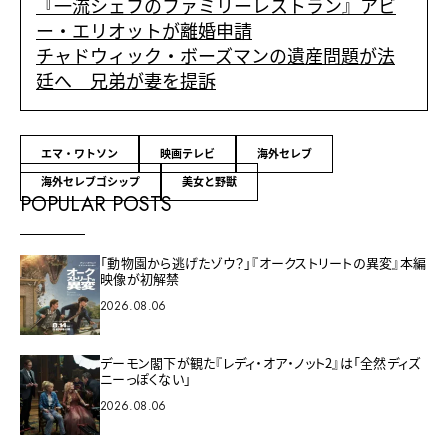
『一流シェフのファミリーレストラン』アビ
ー・エリオットが離婚申請
チャドウィック・ボーズマンの遺産問題が法
廷へ 兄弟が妻を提訴
エマ・ワトソン
映画テレビ
海外セレブ
海外セレブゴシップ
美女と野獣
POPULAR POSTS
「動物園から逃げたゾウ？」『オークストリートの異変』本編
映像が初解禁
2026.08.06
デーモン閣下が観た『レディ・オア・ノット2』は「全然ディズ
ニーっぽくない」
2026.08.06