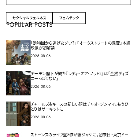
セクシャルウェルネス
フェムテック
POPULAR POSTS
「動物園から逃げたゾウ？」『オークストリートの異変』本編
映像が初解禁
2026.08.06
デーモン閣下が観た『レディ・オア・ノット2』は「全然ディズ
ニーっぽくない」
2026.08.06
チャールズ&キースの新しい顔はチャオ・ジンマイ。もうひ
とりはサーキットに
2026.08.06
ストーンズのライヴ盤8作が紙ジャケに。初来日・東京ドー