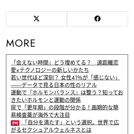
MORE
「会えない時間」どう埋めてる？ 遠距離恋
愛×テクノロジーの新しいかたち
若い世代ほど深刻？ 女性41％が「感じない」
――データで見る日本の性のリアル
運動で『ホルモンバランス』は整う？知ってお
きたいホルモンと運動の関係
尿で「更年期」の段階が分かる！画期的な簡
易検査薬が海外で大注目
「自分を満たす」という選択。世界で広
[PR]
がるセクシュアルウェルネスとは