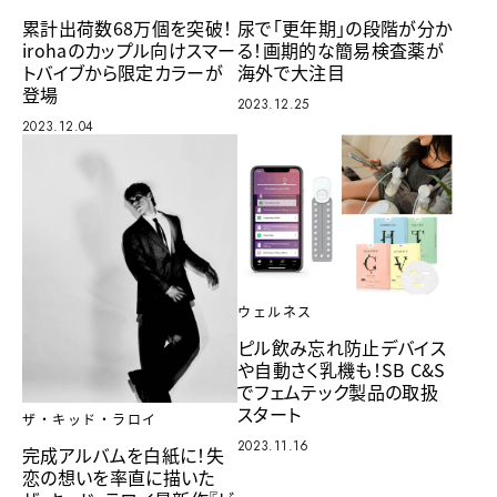
累計出荷数68万個を突破！
尿で「更年期」の段階が分か
irohaのカップル向けスマー
る！画期的な簡易検査薬が
トバイブから限定カラーが
海外で大注目
登場
2023.12.25
2023.12.04
ウェルネス
ピル飲み忘れ防止デバイス
や自動さく乳機も！SB C&S
でフェムテック製品の取扱
スタート
ザ・キッド・ラロイ
2023.11.16
完成アルバムを白紙に！失
恋の想いを率直に描いた