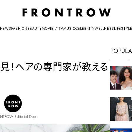
NEWS
FASHION
BEAUTY
MOVIE / TV
MUSIC
CELEBRITY
WELLNESS
LIFESTYL
POPULA
見！ヘアの専門家が教える
NTROW Editorial Dept.