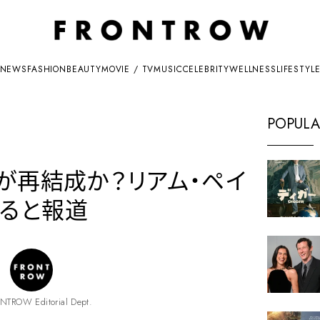
NEWS
FASHION
BEAUTY
MOVIE / TV
MUSIC
CELEBRITY
WELLNESS
LIFESTYL
POPULA
ンが再結成か？リアム・ペイ
ると報道
NTROW Editorial Dept.