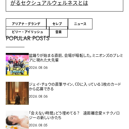
がるセクシュアルウェルネスとは
アリアナ・グランデ
セレブ
ニュース
ビリー・アイリッシュ
音楽
POPULAR POSTS
盆踊りが始まる直前、会場が暗転した。ミニオンズのプレミ
アに現れた大先輩
2026.08.06
ジェイ・チョウの直筆サイン、CDに入っている1枚のカード
から応募できる
2026.08.06
「会えない時間」どう埋めてる？ 遠距離恋愛×テクノロ
ジーの新しいかたち
2026.08.05