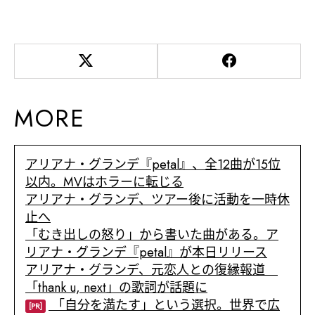
MORE
アリアナ・グランデ『petal』、全12曲が15位
以内。MVはホラーに転じる
アリアナ・グランデ、ツアー後に活動を一時休
止へ
「むき出しの怒り」から書いた曲がある。ア
リアナ・グランデ『petal』が本日リリース
アリアナ・グランデ、元恋人との復縁報道
「thank u, next」の歌詞が話題に
「自分を満たす」という選択。世界で広
[PR]