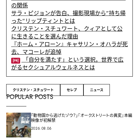
の関係
サラ・ピジョンが告白、撮影現場から”持ち帰
った”リップティントとは
クリステン・スチュワート、クィアとして公
に生きることを選んだ理由
『ホーム・アローン』キャサリン・オハラが死
去、マコーレが追悼
「自分を満たす」という選択。世界で広
[PR]
がるセクシュアルウェルネスとは
クリステン・スチュワート
セレブ
ニュース
POPULAR POSTS
「動物園から逃げたゾウ？」『オークストリートの異変』本編
映像が初解禁
2026.08.06