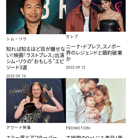
セレブ
シム・リウ
ニーナ・ドブレフ、スノボー
知れば知るほど目が離せな
界のレジェンドと婚約破棄
い！映画『ラストブレス』出演
か
シム・リウの“おもしろ”エピ
ソード3選
2025.09.12
2025.09.16
アワード特集
PROMOTION
エミー賞とアフターパー
夫婦間のQoLにも着目！男