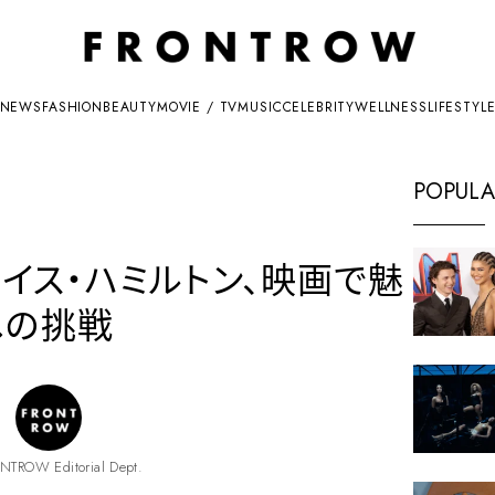
NEWS
FASHION
BEAUTY
MOVIE / TV
MUSIC
CELEBRITY
WELLNESS
LIFESTYL
POPULA
ルイス・ハミルトン、映画で魅
への挑戦
NTROW Editorial Dept.