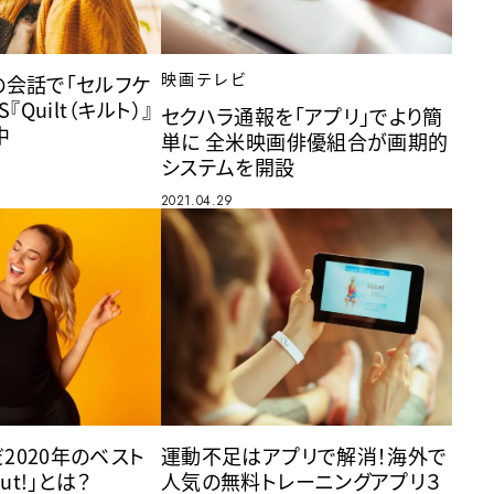
映画テレビ
の会話で「セルフケ
『Quilt（キルト）』
セクハラ通報を「アプリ」でより簡
中
単に 全米映画俳優組合が画期的
システムを開設
2021.04.29
運動不足はアプリで解消！海外で
だ2020年のベスト
人気の無料トレーニングアプリ３
ut!」とは？