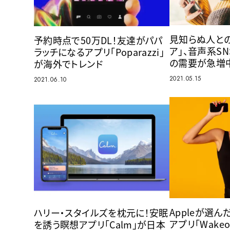
見知らぬ人と
予約時点で50万DL！友達がパパ
ア」、音声系SNS
ラッチになるアプリ「Poparazzi」
の需要が急増
が海外でトレンド
2021.05.15
2021.06.10
Appleが選ん
ハリー・スタイルズを枕元に！安眠
アプリ「Wakeo
を誘う瞑想アプリ「Calm」が日本