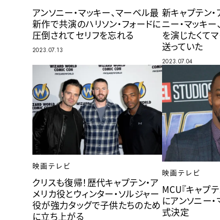
アンソニー・マッキー、マーベル最
新キャプテン・
新作で共演のハリソン・フォードに
ニー・マッキー
圧倒されてセリフを忘れる
を演じたくて
送っていた
2023.07.13
2023.07.04
映画テレビ
映画テレビ
クリスも復帰！歴代キャプテン・ア
MCU『キャプテ
メリカ役とウィンター・ソルジャー
にアンソニー・
役が強力タッグで子供たちのため
式決定
に立ち上がる