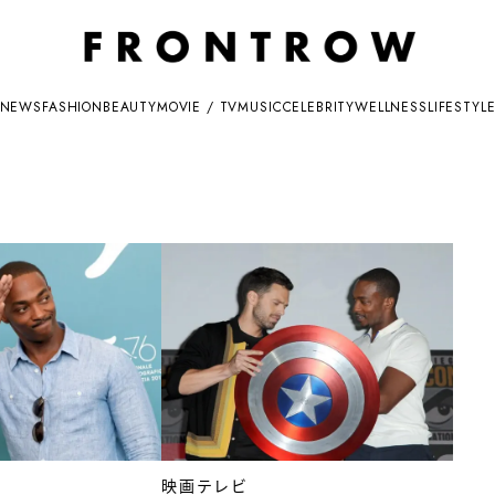
NEWS
FASHION
BEAUTY
MOVIE / TV
MUSIC
CELEBRITY
WELLNESS
LIFESTYL
映画テレビ