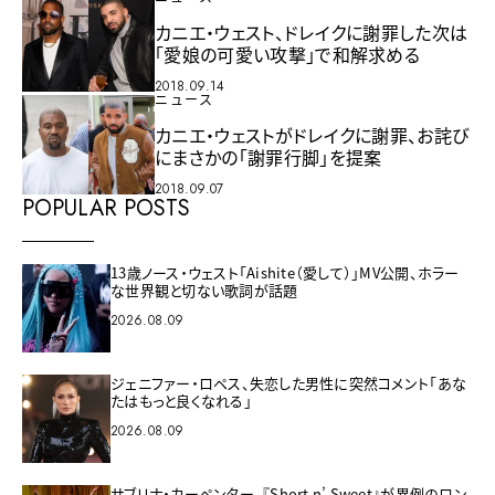
カニエ・ウェスト、ドレイクに謝罪した次は
「愛娘の可愛い攻撃」で和解求める
2018.09.14
ニュース
カニエ・ウェストがドレイクに謝罪、お詫び
にまさかの「謝罪行脚」を提案
2018.09.07
POPULAR POSTS
13歳ノース・ウェスト「Aishite（愛して）」MV公開、ホラー
な世界観と切ない歌詞が話題
2026.08.09
ジェニファー・ロペス、失恋した男性に突然コメント「あな
たはもっと良くなれる」
2026.08.09
サブリナ・カーペンター、『Short n’ Sweet』が異例のロン