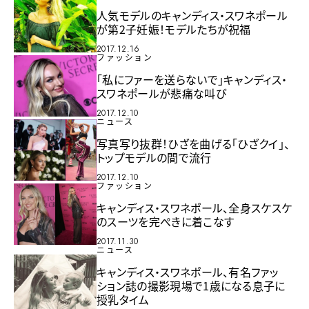
人気モデルのキャンディス・スワネポール
が第2子妊娠！モデルたちが祝福
2017.12.16
ファッション
「私にファーを送らないで」キャンディス・
スワネポールが悲痛な叫び
2017.12.10
ニュース
写真写り抜群！ひざを曲げる「ひざクイ」、
トップモデルの間で流行
2017.12.10
ファッション
キャンディス・スワネポール、全身スケスケ
のスーツを完ぺきに着こなす
2017.11.30
ニュース
キャンディス・スワネポール、有名ファッ
ション誌の撮影現場で1歳になる息子に
授乳タイム