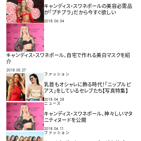
キャンディス・スワネポールの美容必需品
が「プチプラ」だから今すぐ欲しい
2018.06.04
キャンディス・スワネポール、自宅で作れる美白マスクを紹
介
2018.05.27
ファッション
乳首もオシャレに飾る時代！「ニップルピ
アス」をしているセレブたち【写真特集】
2018.04.28
ニュース
キャンディス・スワネポール、神々しいマタ
ニティヌードを公開
2018.04.11
ファッション