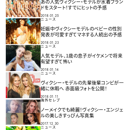
あの人気ヴィクシー・モデルが水着ブラン
ドをスタート！すでにヒットの予感
2018.01.25
ニュース
妊娠中ヴィクシーモデルのベビーの性別
発表が可愛すぎてマネする人続出の予感
2018.01.23
ニュース
人気モデル、1歳の息子がイケメンで将来
有望すぎて怖い
2018.01.14
ニュース
ヴィクシー・モデルの先輩後輩コンビが一
緒に休暇へ 赤面級フォトを公開！
2018.01.11
海外セレブ
ノーメイクでも綺麗！ヴィクシー・エンジェ
ルの美しきすっぴん写真集
2017.12.30
ニュース