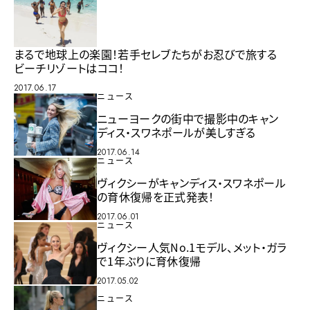
まるで地球上の楽園！若手セレブたちがお忍びで旅する
ビーチリゾートはココ！
2017.06.17
ニュース
ニューヨークの街中で撮影中のキャン
ディス・スワネポールが美しすぎる
2017.06.14
ニュース
ヴィクシーがキャンディス・スワネポール
の育休復帰を正式発表！
2017.06.01
ニュース
ヴィクシー人気No.1モデル、メット・ガラ
で1年ぶりに育休復帰
2017.05.02
ニュース