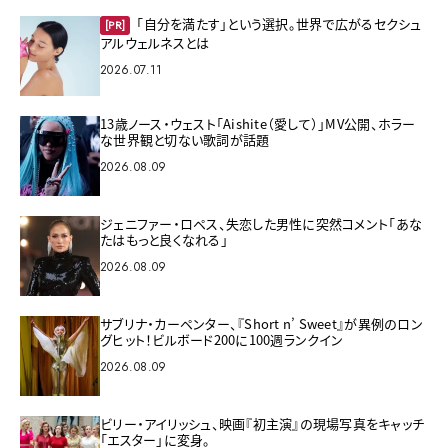
「自分を満たす」という選択。世界で広がるセクシュ
[PR]
アルウェルネスとは
2026.07.11
13歳ノース・ウェスト「Aishite（愛して）」MV公開、ホラー
な世界観と切ない歌詞が話題
2026.08.09
ジェニファー・ロペス、失恋した男性に突然コメント「あな
たはもっと良くなれる」
2026.08.09
サブリナ・カーペンター、『Short n’ Sweet』が異例のロン
グヒット！ビルボード200に100週ランクイン
2026.08.09
ビリー・アイリッシュ、映画『初主演』の現場写真をキャッチ
「エスター」に変身。