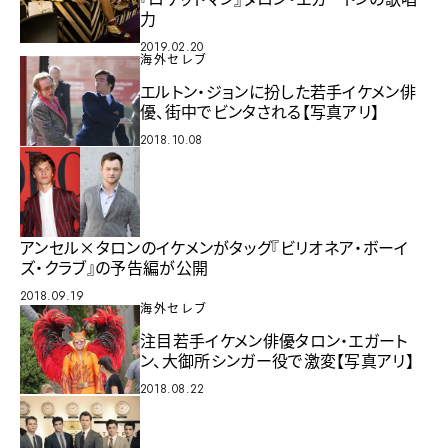
力
2019.02.20
海外セレブ
エルトン・ジョンに扮した若手イケメン俳
優、街中でビンタされる【写真アリ】
2018.10.08
アンセル×タロンのイケメンがタッグ『ビリオネア・ボーイ
ズ・クラブ』の予告編が公開
2018.09.19
海外セレブ
注目若手イケメン俳優タロン・エガート
ン、大御所シンガー役で激変【写真アリ】
2018.08.22