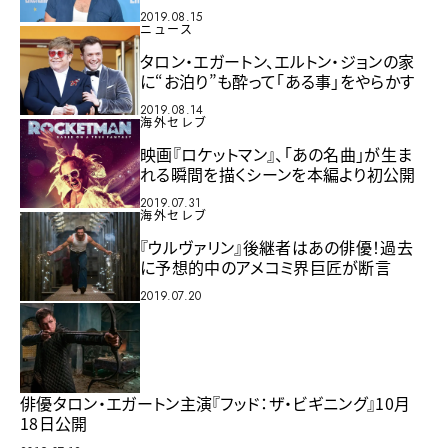
2019.08.15
ニュース
タロン・エガートン、エルトン・ジョンの家
に“お泊り”も酔って「ある事」をやらかす
2019.08.14
海外セレブ
映画『ロケットマン』、「あの名曲」が生ま
れる瞬間を描くシーンを本編より初公開
2019.07.31
海外セレブ
『ウルヴァリン』後継者はあの俳優！過去
に予想的中のアメコミ界巨匠が断言
2019.07.20
俳優タロン・エガートン主演『フッド：ザ・ビギニング』10月
18日公開