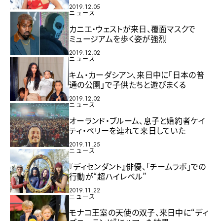
2019.12.05
ニュース
カニエ・ウェストが来日、覆面マスクで
ミュージアムを歩く姿が強烈
2019.12.02
ニュース
キム・カーダシアン、来日中に「日本の普
通の公園」で子供たちと遊びまくる
2019.12.02
ニュース
オーランド・ブルーム、息子と婚約者ケイ
ティ・ペリーを連れて来日していた
2019.11.25
ニュース
『ディセンダント』俳優、「チームラボ」での
行動が“超ハイレベル”
2019.11.22
ニュース
モナコ王室の天使の双子、来日中に“ディ