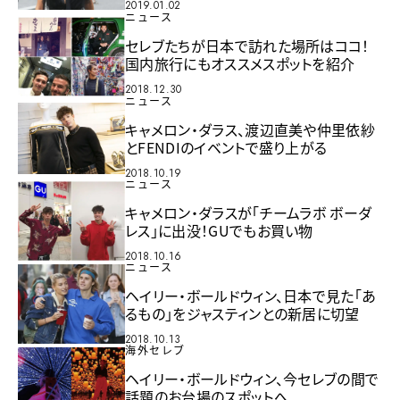
2019.01.02
ニュース
セレブたちが日本で訪れた場所はココ！
国内旅行にもオススメスポットを紹介
2018.12.30
ニュース
キャメロン・ダラス、渡辺直美や仲里依紗
とFENDIのイベントで盛り上がる
2018.10.19
ニュース
キャメロン・ダラスが「チームラボ ボーダ
レス」に出没！GUでもお買い物
2018.10.16
ニュース
ヘイリー・ボールドウィン、日本で見た「あ
るもの」をジャスティンとの新居に切望
2018.10.13
海外セレブ
ヘイリー・ボールドウィン、今セレブの間で
話題のお台場のスポットへ