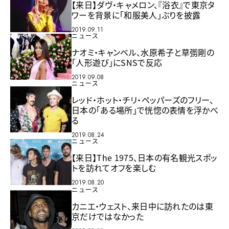
【来日】ダヴ・キャメロン、『浴衣』で東京タ
ワーを背景に「和服美人」ぶりを披露
2019.09.11
ニュース
ナオミ・キャンベル、水原希子と草彅剛の
「人形遊び」にSNSで反応
2019.09.08
ニュース
レッド・ホット・チリ・ペッパーズのフリー、
日本の「ある場所」で恍惚の表情を浮かべ
る
2019.08.24
ニュース
【来日】The 1975、日本の有名観光スポッ
トを訪れてオフを楽しむ
2019.08.20
ニュース
カニエ・ウェスト、来日中に訪れたのは東
京だけではなかった