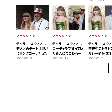
2026.07.06
圧巻の姿
ア」にも注目
ファッション
ファッション
ファッション
テイラー・スウィフト、
テイラー・スウィ
テイラー・スウィフト、
コーチェラで被ってい
交際中のトラビ
恋人とのデートは密か
た恋人にまつわる
ルシー愛が溢れ
にリンクコーデだった
キャップ
エリーを着用
2024.04.16
2024.02.03
2024.09.09