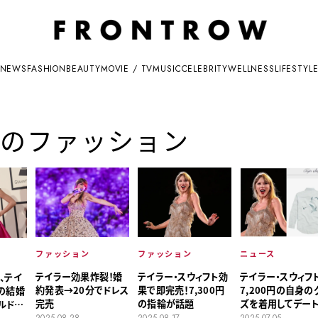
NEWS
FASHION
BEAUTY
MOVIE / TV
MUSIC
CELEBRITY
WELLNESS
LIFESTYL
のファッション
ファッション
ファッション
ニュース
テイラー効果炸裂！婚
テイラー・スウィフト効
テイラー・スウィフト
、テイ
約発表→20分でドレス
果で即完売！7,300円
7,200円の自身の
の結婚
完売
の指輪が話題
ズを着用してデー
ルドド
2025.08.28