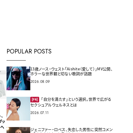
E
POPULAR POSTS
13歳ノース・ウェスト「Aishite（愛して）」MV公開、
ホラーな世界観と切ない歌詞が話題
2026.08.09
「自分を満たす」という選択。世界で広がる
[PR]
セクシュアルウェルネスとは
2026.07.11
、
グッ
トへ
ジェニファー・ロペス、失恋した男性に突然コメン