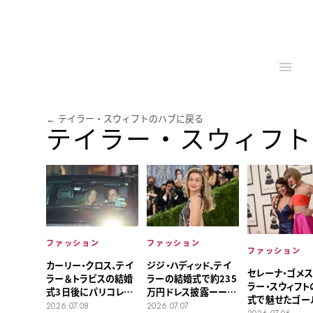
← テイラー・スウィフトのハブに戻る
テイラー・スウィフト
ファッション
ファッション
ファッション
カーリー・クロス、テイ
ジジ・ハディッド、テイ
セレーナ・ゴメス
ラー＆トラビスの結婚
ラーの結婚式で約235
ラー・スウィフト
式3日後にパリコレへ
万円ドレス披露ーー
式で魅せたゴー
――スキャパレッリで
「ソフトクリーム風ヘ
2026.07.08
2026.07.07
レス