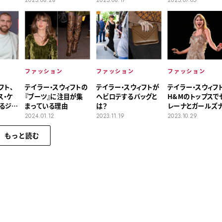
2025.08.17
2025.07.05
ファッション
ファッション
ファッション
フト、
テイラー・スウィフトの
テイラー・スウィフトが
テイラー・スウィフト
ス・ケ
『ブーツ』に注目が集
ヘビロテするバッグと
H&Mのトップスで
るジュ
まっている理由
は？
レーナとガールズ
ト
2024.01.12
2023.11.19
2023.10.29
もっと読む