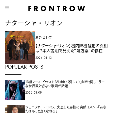
ナターシャ・リオン
海外セレブ
【ナターシャ・リオン】機内降機騒動の真相
は？本人説明で見えた“処方薬”の存在
2026.04.13
POPULAR POSTS
13歳ノース・ウェスト「Aishite（愛して）」MV公開、ホラー
な世界観と切ない歌詞が話題
2026.08.09
ジェニファー・ロペス、失恋した男性に突然コメント「あな
たはもっと良くなれる」