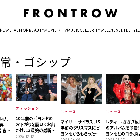
NEWS
FASHION
BEAUTY
MOVIE / TV
MUSIC
CELEBRITY
WELLNESS
LIFESTYL
常・ゴシップ
ファッション
ニュース
ニュース
10年前のビヨンセの
ル』共
レディー・ガガ、7枚
マイリー・サイラス、15
お下がりを履いてお出
り再
のアルバムを予告！
年前のクリスマスにビ
かけ、13歳娘の最新
引き合
ヨンセとのコラボ
ヨンセからもらったも
コーデ
2025.12.12
の
2024.05.27