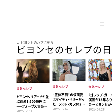
← ビヨンセのハブに戻る
ビヨンセのセレブの日
海外セレブ
海外セレブ
海外セレブ
“正体不明”の仮面姿
『ゴシップ・ガー
ビヨンセ、リアーナと並
はケイティ・ペリーだっ
演者が13年ぶ
ぶ資産1,600億円に
た メット・ガラ2026
会…ビヨンセが
——フォーブス富豪女
で話題に
わせた?
2026.05.16
2026.04.29
性ランキング入り
2026.06.11