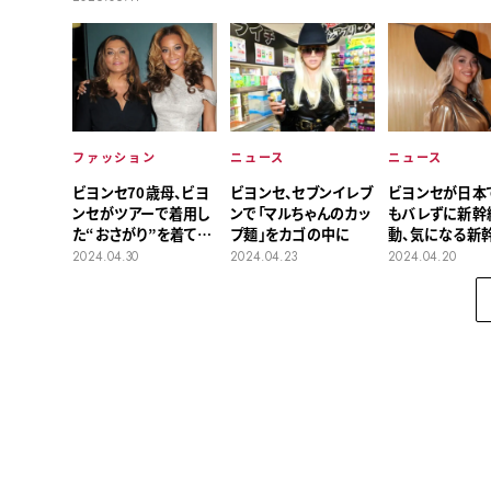
ニュース
ファッション
ニュース
ビヨンセが日本
ビヨンセ70歳母、ビヨ
ビヨンセ、セブンイレブ
もバレずに新幹
ンセがツアーで着用し
ンで「マルちゃんのカッ
動、気になる新
た“おさがり”を着てイ
プ麺」をカゴの中に
お供は？
ベントへ
2024.04.20
2024.04.30
2024.04.23