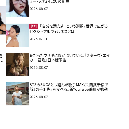
リー・ヌナ2年ぶりの新曲
2026.08.07
「自分を満たす」という選択。世界で広がる
[PR]
セクシュアルウェルネスとは
2026.07.11
骨だったウサギに肉がついていく。『スターヴ・エイ
う
カー 召喚』日本版予告
う思
2026.08.07
BTSのSUGAとも組んだ歌手MAXが、西武新宿で
「幻の手羽先」を食べる。新YouTube番組が始動
2026.08.07