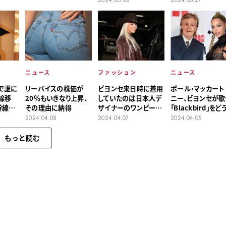
2024.06.08
ニュース
ファッション
ニュース
で誰に
ポール・マッカート
ビヨンセ来日時に着用
リーバイスの株価が
線移
ニー、ビヨンセが歌
していたのは日本人デ
20％もいきなり上昇、
幹線の
「Blackbird」をど
ザイナーのワンピース
その理由に納得
う？
だった
2024.04.05
2024.04.07
2024.04.08
もっと読む