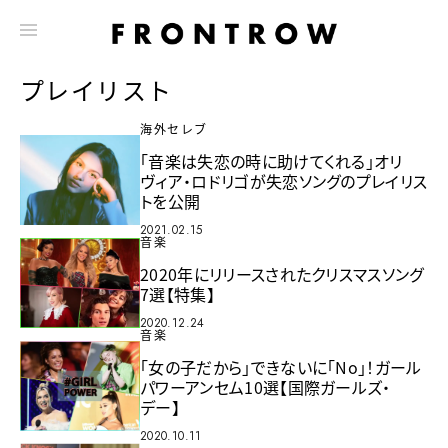
プレイリスト
海外セレブ
「音楽は失恋の時に助けてくれる」オリ
ヴィア・ロドリゴが失恋ソングのプレイリス
トを公開
2021.02.15
音楽
2020年にリリースされたクリスマスソング
7選【特集】
2020.12.24
音楽
「女の子だから」できないに「No」！ガール
パワーアンセム10選【国際ガールズ・
デー】
2020.10.11