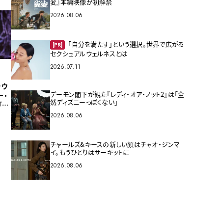
変』本編映像が初解禁
2026.08.06
「自分を満たす」という選択。世界で広がる
[PR]
セクシュアルウェルネスとは
2026.07.11
ラウ
デーモン閣下が観た『レディ・オア・ノット2』は「全
ー・
然ディズニーっぽくない」
「泣
感
2026.08.06
チャールズ&キースの新しい顔はチャオ・ジンマ
イ。もうひとりはサーキットに
2026.08.06