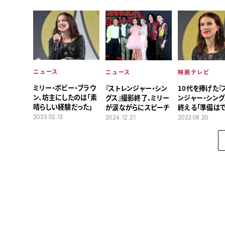
バーが新作で共
スピレーションに
ニュース
ニュース
映画テレビ
ミリー・ボビー・ブラウ
『ストレンジャー・シン
10代を捧げた『
ン、坊主にしたのは「素
グス』撮影終了、ミリー
ンジャー・シング
晴らしい経験だった」
が涙ながらにスピーチ
終える「準備は
る」、イレブン役
2025.02.13
2024.12.21
2023.08.20
す