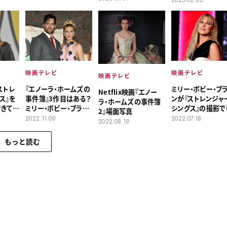
2025.02.26
たい」
演
映画テレビ
映画テレビ
映画テレビ
ストレ
ミリー・ボビー・ブ
『エノーラ・ホームズの
Netflix映画『エノー
ス』を
ンが『ストレンジャ
事件簿』3作目はある？
ラ・ホームズの事件簿
できてい
シングス』の撮影で
ミリー・ボビー・ブラウ
2』場面写真
が明か
き出した理由」に共
ンが回答
2022.07.18
2022.11.09
2022.08.19
もっと読む