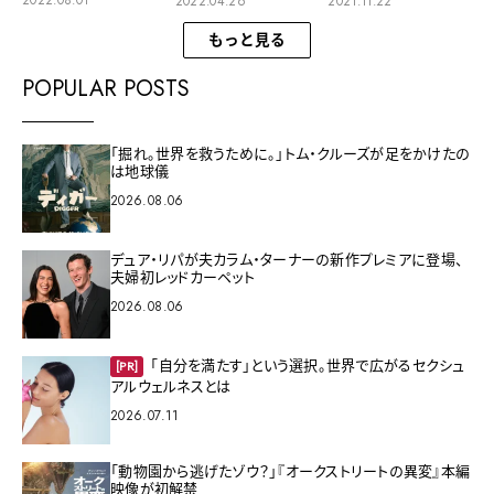
2022.08.01
2022.04.26
2021.11.22
【AMA2021】
もっと見る
POPULAR POSTS
「掘れ。世界を救うために。」トム・クルーズが足をかけたの
は地球儀
2026.08.06
デュア・リパが夫カラム・ターナーの新作プレミアに登場、
夫婦初レッドカーペット
2026.08.06
「自分を満たす」という選択。世界で広がるセクシュ
[PR]
アルウェルネスとは
2026.07.11
「動物園から逃げたゾウ？」『オークストリートの異変』本編
映像が初解禁