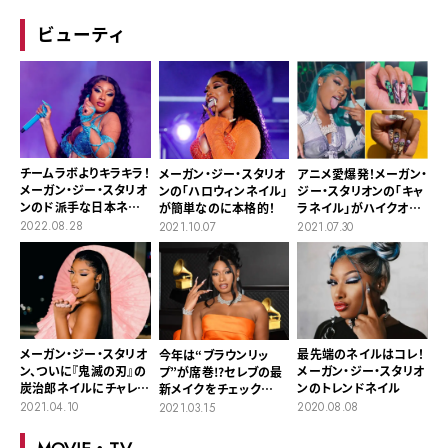
ビューティ
チームラボよりキラキラ！
メーガン・ジー・スタリオ
アニメ愛爆発！メーガン・
メーガン・ジー・スタリオ
ンの「ハロウィンネイル」
ジー・スタリオンの「キャ
ンのド派手な日本ネイ
が簡単なのに本格的！
ラネイル」がハイクオリ
ル
ティー
2022.08.28
2021.10.07
2021.07.30
最先端のネイルはコレ！
メーガン・ジー・スタリオ
今年は“ブラウンリッ
メーガン・ジー・スタリオ
ン、ついに『鬼滅の刃』の
プ”が席巻!?セレブの最
ンのトレンドネイル
炭治郎ネイルにチャレン
新メイクをチェック
ジ
【2021年グラミー賞授賞
2020.08.08
2021.04.10
2021.03.15
式】