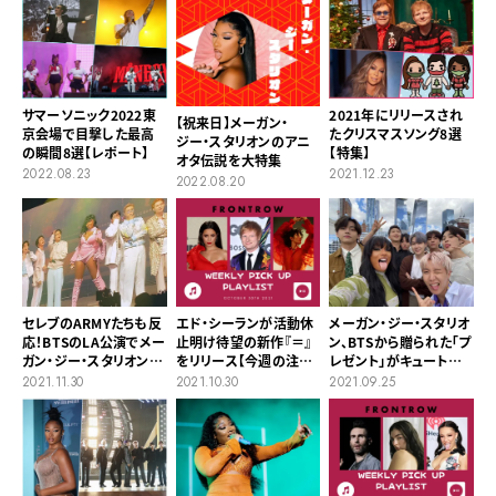
サマーソニック2022東
2021年にリリースされ
【祝来日】メーガン・
京会場で目撃した最高
たクリスマスソング8選
ジー・スタリオンのアニ
の瞬間8選【レポート】
【特集】
オタ伝説を大特集
2022.08.23
2021.12.23
2022.08.20
セレブのARMYたちも反
エド・シーランが活動休
メーガン・ジー・スタリオ
応！BTSのLA公演でメー
止明け待望の新作『＝』
ン、BTSから贈られた「プ
ガン・ジー・スタリオンと
をリリース【今週の注目
レゼント」がキュートすぎ
の初共演が実現
ソング 2021/10/30】
る
2021.11.30
2021.10.30
2021.09.25