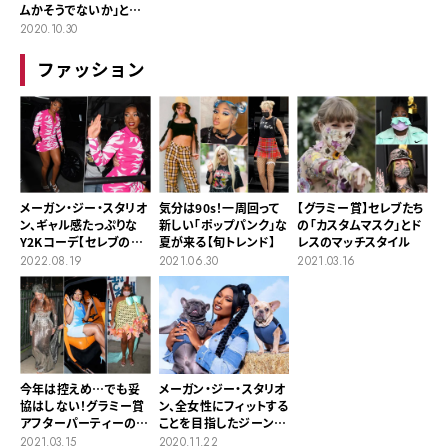
ムかそうでないか」と解
説し大炎上
2020.10.30
ファッション
メーガン・ジー・スタリオ
気分は90s！一周回って
【グラミー賞】セレブたち
ン、ギャル感たっぷりな
新しい「ポップパンク」な
の「カスタムマスク」とド
Y2Kコーデ【セレブの最
夏が来る【旬トレンド】
レスのマッチスタイル
新スタイル】
2022.08.19
2021.06.30
2021.03.16
今年は控えめ…でも妥
メーガン・ジー・スタリオ
協はしない！グラミー賞
ン、全女性にフィットする
アフターパーティーの
ことを目指したジーンズ
ファッション
のラインを発表
2021.03.15
2020.11.22