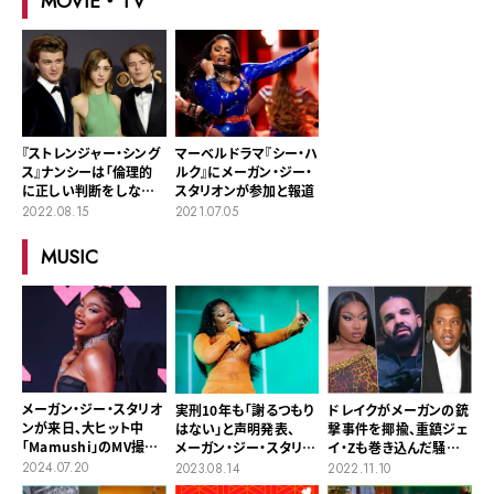
MOVIE・TV
『ストレンジャー・シング
マーベルドラマ『シー・ハ
ス』ナンシーは「倫理的
ルク』にメーガン・ジー・
に正しい判断をしな
スタリオンが参加と報道
い」、スティーブ派かジョ
2022.08.15
2021.07.05
ナサン派か…？
MUSIC
メーガン・ジー・スタリオ
実刑10年も「謝るつもり
ドレイクがメーガンの銃
ンが来日、大ヒット中
はない」と声明発表、
撃事件を揶揄、重鎮ジェ
「Mamushi」のMV撮影
メーガン・ジー・スタリオ
イ・Zも巻き込んだ騒動
のため
ン銃撃事件で判決
を解説
2024.07.20
2023.08.14
2022.11.10