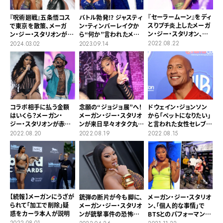
『セーラームーン』をディ
『呪術廻戦』五条悟コス
バトル勃発!? ジャスティ
スりプチ炎上したメーガ
で東京を散策、メーガ
ン・ティンバーレイクか
ン・ジー・スタリオン、サ
ン・ジー・スタリオンが来
ら“何か”言われたメー
マソニでセーラームーン
日
ガン・ジー・スタリオンが
2022.08.22
2024.03.02
2023.09.14
に
「怒鳴る映像」がバズる
【VMA2023】
念願の“ジョジョ展”へ！
コラボ相手に払う金額
ドウェイン・ジョンソン
メーガン・ジー・スタリオ
はいくら？メーガン・
から「ペットになりたい」
ンが来日早々オタク丸出
ジー・スタリオンが赤
と言われた女性セレブ
し
裸々告白
の“反応”がプライスレ
2022.08.19
2022.08.20
2022.08.15
ス
【続報】メーガンにうざが
銃弾の断片が今も脚に、
メーガン・ジー・スタリオ
られて「加工で削除」疑
メーガン・ジー・スタリオ
ン、「個人的な事情」で
惑をカーラ本人が説明
ンが銃撃事件の恐怖を
BTSとのパフォーマンス
振り返る
をドタキャン