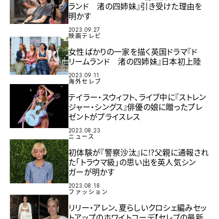
ランド 渚の四姉妹』引き受けた理由を
明かす
2023.09.27
映画テレビ
女性ばかりの一家を描く英国ドラマ『ド
リームランド 渚の四姉妹』日本初上陸
2023.09.11
海外セレブ
テイラー・スウィフト、ライブ中に『ストレン
ジャー・シングス』俳優の娘に贈ったプレ
ゼントがプライスレス
2023.08.23
ニュース
初体験が『警察沙汰』に!?父親に通報され
た「トラウマ級」の思い出を英人気シン
ガーが明かす
2023.08.18
ファッション
リリー・アレン、夏らしいクロシェ編みセッ
トアップのホワイトコーデ【セレブの最新