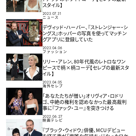
スタイル】
2023.07.31
ニュース
デヴィッド・ハーバー、『ストレンジャー・シ
ングス』ホッパーの写真を使ってマッチン
グアプリに登録していた
2023.04.06
ファッション
リリー・アレン、80年代風のレトロなワン
ピースで柄×柄コーデ【セレブの最新スタ
イル】
2023.04.05
海外セレブ
「あなたたちが憎い」オリヴィア・ロドリ
ゴ、中絶の権利を認めなかった最高裁判
事に『ファック・ユー』を突きつける
2022.06.27
映画テレビ
『ブラック・ウィドウ』俳優、MCUデビュー
を経て妻が「複雑な気持ち」になったワケ