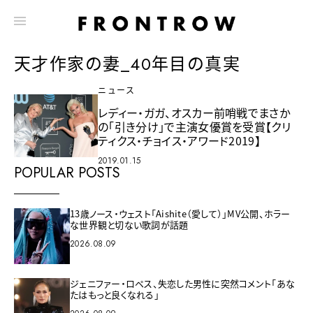
天才作家の妻_40年目の真実
ニュース
レディー・ガガ、オスカー前哨戦でまさか
の「引き分け」で主演女優賞を受賞【クリ
ティクス・チョイス・アワード2019】
2019.01.15
POPULAR POSTS
13歳ノース・ウェスト「Aishite（愛して）」MV公開、ホラー
な世界観と切ない歌詞が話題
2026.08.09
ジェニファー・ロペス、失恋した男性に突然コメント「あな
たはもっと良くなれる」