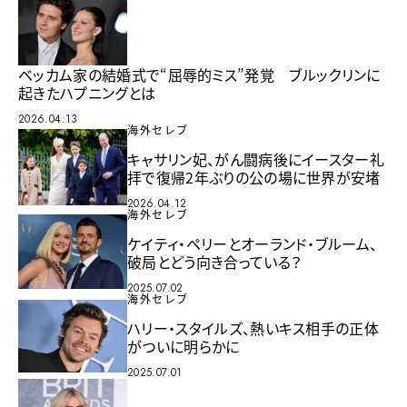
ベッカム家の結婚式で“屈辱的ミス”発覚 ブルックリンに
起きたハプニングとは
2026.04.13
海外セレブ
キャサリン妃、がん闘病後にイースター礼
拝で復帰2年ぶりの公の場に世界が安堵
2026.04.12
海外セレブ
ケイティ・ペリーとオーランド・ブルーム、
破局とどう向き合っている？
2025.07.02
海外セレブ
ハリー・スタイルズ、熱いキス相手の正体
がついに明らかに
2025.07.01