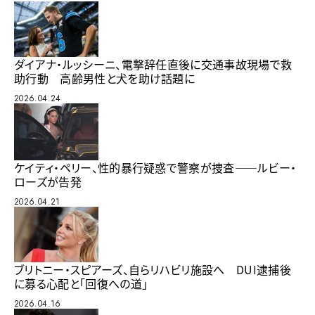
ダイアナ・ルッシーニ、電撃辞任直後に交通事故現場で救
助行動 高齢男性と犬を助け話題に
2026.04.24
ケイティ・ペリー、性的暴行疑惑で警察が捜査——ルビー・
ローズが告発
2026.04.21
ブリトニー・スピアーズ、自らリハビリ施設へ DUI逮捕後
に募る心配と「回復への道」
2026.04.16