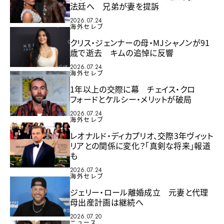
法廷へ 兄弟が妻を提訴
2026.07.24
海外セレブ
クリス・ジェンナーの母・MJシャノンが91
歳で逝去 キムの追悼に反響
2026.07.24
海外セレブ
1年以上の交際に幕 チェイス・クロ
フォードとケルシー・メリットが破局
2026.07.24
海外セレブ
レオナルド・ディカプリオ、交際3年ヴィット
リアとの関係に変化？「真剣な将来」報道
も
2026.07.24
海外セレブ
ジェリー・ロール離婚成立 元妻と代理
母出産計画は継続へ
2026.07.20
ニュース