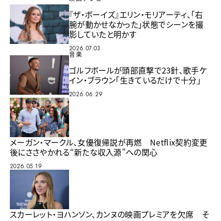
『ザ・ボーイズ』エリン・モリアーティ、「右
腕が動かせなかった」状態でシーンを撮
影していたと明かす
2026.07.03
音楽
ゴルフボールが頭部直撃で23針、歌手ケ
イン・ブラウン「生きているだけで十分」
2026.06.29
メーガン・マークル、女優復帰説が再燃 Netflix契約変更
後にささやかれる“新たな収入源”への関心
2026.05.19
スカーレット・ヨハンソン、カンヌの映画プレミアを欠席 そ