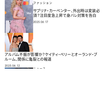
ファッション
サブリナ・カーペンター、外出時は変装必
須？注目度急上昇で身バレ対策を告白
2025.06.17
アルバム不振が影響か？ケイティ・ペリーとオーランド・ブ
ルーム、関係に亀裂との報道
2025.06.12
ニュース
ヒュー・ジャックマン、不倫が報じられた相
手と手繋ぎデート
2025.01.08
ニュース
ブレイク・ライブリー、セクハラ＆中傷して
きた共演者を提訴