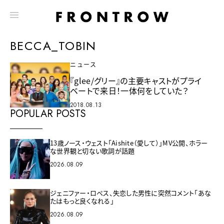
BECCA_TOBIN
ニュース
『glee/グリー』の主要キャストがプライ
ベートで来日！一体何をしていた？
2018.08.13
POPULAR POSTS
13歳ノース・ウェスト「Aishite（愛して）」MV公開、ホラー
な世界観と切ない歌詞が話題
2026.08.09
ジェニファー・ロペス、失恋した男性に突然コメント「あな
たはもっと良くなれる」
2026.08.09