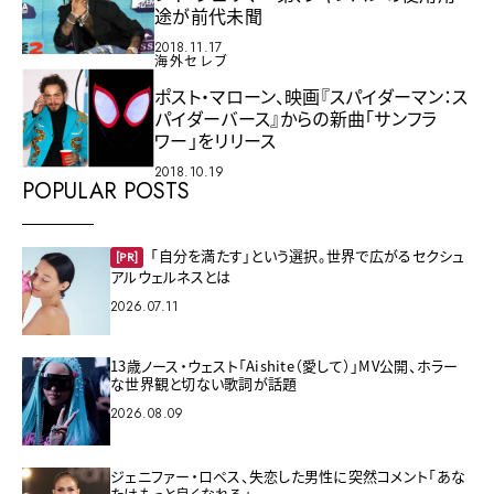
途が前代未聞
2018.11.17
海外セレブ
ポスト・マローン、映画『スパイダーマン：ス
パイダーバース』からの新曲「サンフラ
ワー」をリリース
2018.10.19
POPULAR POSTS
「自分を満たす」という選択。世界で広がるセクシュ
[PR]
アルウェルネスとは
2026.07.11
13歳ノース・ウェスト「Aishite（愛して）」MV公開、ホラー
な世界観と切ない歌詞が話題
2026.08.09
ジェニファー・ロペス、失恋した男性に突然コメント「あな
たはもっと良くなれる」