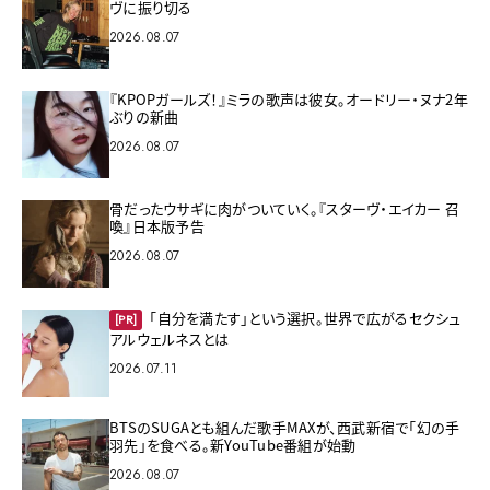
ヴに振り切る
2026.08.07
『KPOPガールズ！』ミラの歌声は彼女。オードリー・ヌナ2年
ぶりの新曲
2026.08.07
骨だったウサギに肉がついていく。『スターヴ・エイカー 召
喚』日本版予告
2026.08.07
「自分を満たす」という選択。世界で広がるセクシュ
[PR]
アルウェルネスとは
2026.07.11
BTSのSUGAとも組んだ歌手MAXが、西武新宿で「幻の手
羽先」を食べる。新YouTube番組が始動
2026.08.07