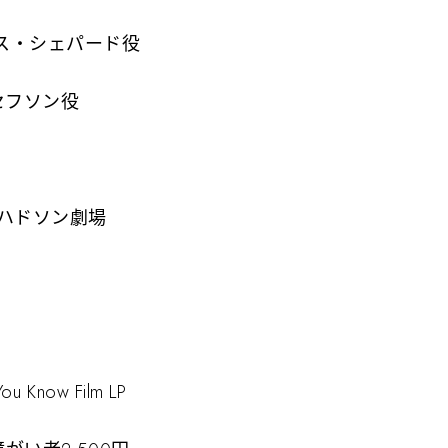
ベス・シェパード役
セフソン役
Yハドソン劇場
Know Film LP