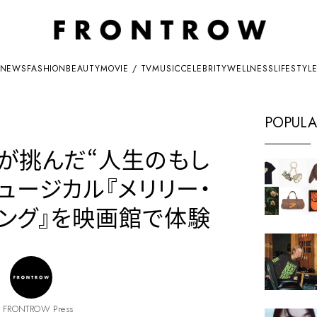
NEWS
FASHION
BEAUTY
MOVIE / TV
MUSIC
CELEBRITY
WELLNESS
LIFESTYL
POPULA
フが挑んだ“人生のもし
ュージカル『メリリー・
ロング』を映画館で体験
 FRONTROW Press