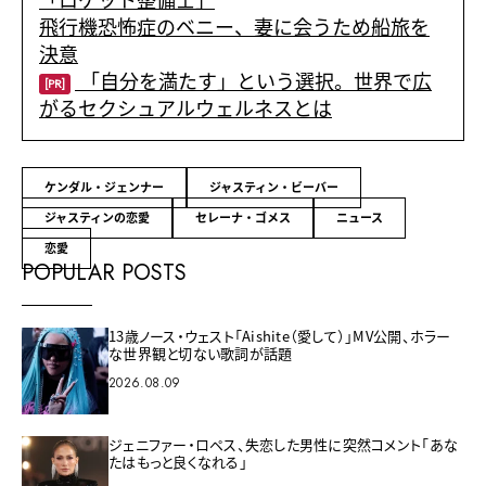
「ロケット整備士」
飛行機恐怖症のベニー、妻に会うため船旅を
決意
「自分を満たす」という選択。世界で広
[PR]
がるセクシュアルウェルネスとは
ケンダル・ジェンナー
ジャスティン・ビーバー
ジャスティンの恋愛
セレーナ・ゴメス
ニュース
恋愛
POPULAR POSTS
13歳ノース・ウェスト「Aishite（愛して）」MV公開、ホラー
な世界観と切ない歌詞が話題
2026.08.09
ジェニファー・ロペス、失恋した男性に突然コメント「あな
たはもっと良くなれる」