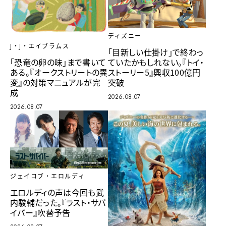
ディズニー
J・J・エイブラムス
「目新しい仕掛け」で終わっ
ていたかもしれない。『トイ・
「恐竜の卵の味」まで書いて
ストーリー5』興収100億円
ある。『オークストリートの異
突破
変』の対策マニュアルが完
成
2026.08.07
2026.08.07
ジェイコブ・エロルディ
エロルディの声は今回も武
内駿輔だった。『ラスト・サバ
イバー』吹替予告