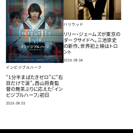
ハリウッド
リリー・ジェームズが東京の
ダークサイドへ。三池崇史
の新作、世界初上映はトロ
ント
2026.08.04
インビジブルハーフ
“1分半まばたきゼロ”に“右
目だけで涙”。西山将貴監
督の無茶ぶりに応えた『イン
ビジブルハーフ』初日
2026.08.03