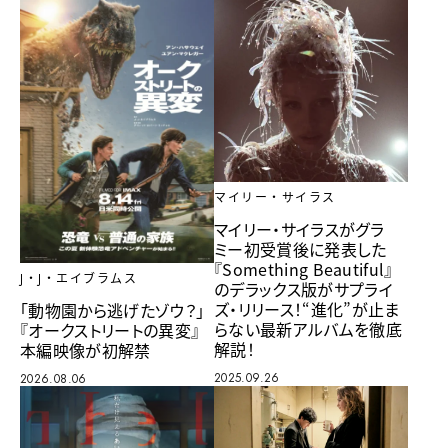
マイリー・サイラス
マイリー・サイラスがグラ
ミー初受賞後に発表した
『Something Beautiful』
J・J・エイブラムス
のデラックス版がサプライ
ズ・リリース！“進化”が止ま
「動物園から逃げたゾウ？」
らない最新アルバムを徹底
『オークストリートの異変』
解説！
本編映像が初解禁
2025.09.26
2026.08.06