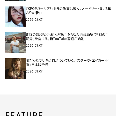
『KPOPガールズ！』ミラの歌声は彼女。オードリー・ヌナ2年
ぶりの新曲
2026.08.07
BTSのSUGAとも組んだ歌手MAXが、西武新宿で「幻の手
羽先」を食べる。新YouTube番組が始動
2026.08.07
骨だったウサギに肉がついていく。『スターヴ・エイカー 召
喚』日本版予告
2026.08.07
FEATURE