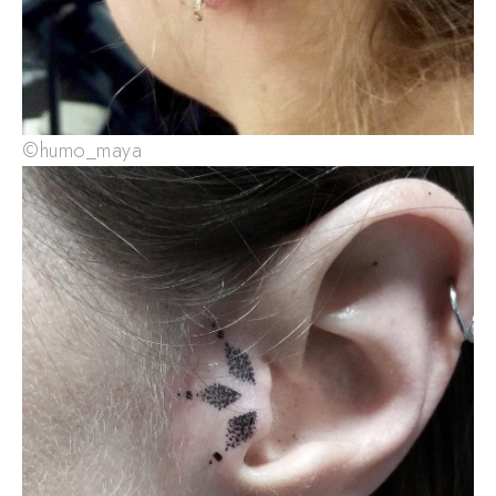
©humo_maya