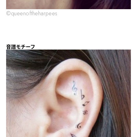
©queenoftheharpees
音譜モチーフ