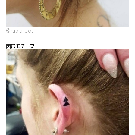
©radtattoos
図形モチーフ