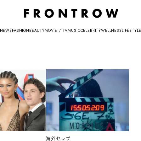
NEWS
FASHION
BEAUTY
MOVIE / TV
MUSIC
CELEBRITY
WELLNESS
LIFESTYL
海外セレブ