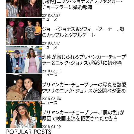
【速報】ニック・ジョナスとプリヤンカー・
チョープラーに婚約報道
2018.07.27
ニュース
ジョー・ジョナス＆ソフィー・ターナー、噂
のカップルとダブルデート
2018.07.17
ニュース
恋仲が報じられるプリヤンカー・チョープ
ラーとニック・ジョナスが空港に初登場
2018.06.11
ニュース
プリヤンカー・チョープラーの写真を熱愛
ウワサのニック・ジョナスが公開ベタ褒め
2018.06.04
ニュース
プリヤンカー・チョープラー、「肌の色」が
原因で映画出演を拒否されたと告白
2018.04.19
POPULAR POSTS