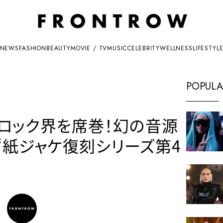
NEWS
FASHION
BEAUTY
MOVIE / TV
MUSIC
CELEBRITY
WELLNESS
LIFESTYL
POPULA
ロック界を席巻！幻の音源
“紙ジャケ復刻シリーズ第4