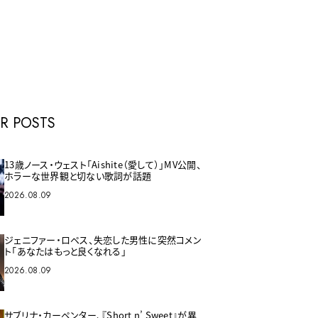
E
R POSTS
13歳ノース・ウェスト「Aishite（愛して）」MV公開、
ホラーな世界観と切ない歌詞が話題
2026.08.09
ジェニファー・ロペス、失恋した男性に突然コメン
ト「あなたはもっと良くなれる」
2026.08.09
サブリナ・カーペンター、『Short n’ Sweet』が異