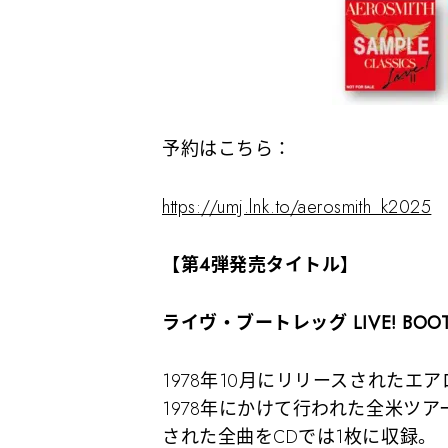
予約はこちら：
https://umj.lnk.to/aerosmith_k2025
【第
4
弾発売タイトル】
ライヴ・ブートレッグ
LIVE! BOO
1978年10月にリリースされたエ
1978年にかけて行われた全米ツ
された全曲をCDでは1枚に収録