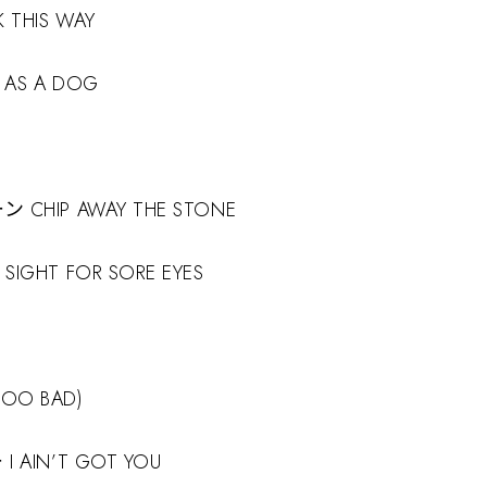
HIS WAY
S A DOG
IP AWAY THE STONE
HT FOR SORE EYES
TOO BAD)
IN’T GOT YOU