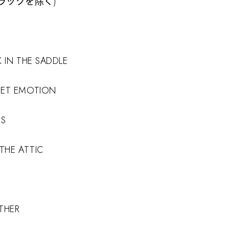
ラックを除く)
 THE SADDLE
T EMOTION
HS
HE ATTIC
D
HER