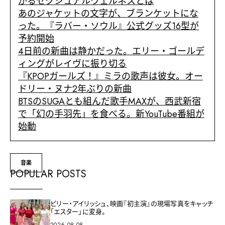
がるセクシュアルウェルネスとは
あのジャケットの文字が、ブランケットにな
った。『ラバー・ソウル』公式グッズ16型が
予約開始
4日前の新曲は静かだった。エリー・ゴールデ
ィングがレイヴに振り切る
『KPOPガールズ！』ミラの歌声は彼女。オー
ドリー・ヌナ2年ぶりの新曲
BTSのSUGAとも組んだ歌手MAXが、西武新宿
で「幻の手羽先」を食べる。新YouTube番組が
始動
音楽
POPULAR POSTS
ビリー・アイリッシュ、映画『初主演』の現場写真をキャッチ
「エスター」に変身。
2026.08.08