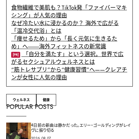
食物繊維で美肌も？TikTok発「ファイバーマキ
シング」が人気の理由
なぜ冷たい水に浸かるのか？ 海外で広がる
「温冷交代浴」とは
「痩せるため」から「長く元気に生きるた
め」へ――海外フィットネスの新常識
「自分を満たす」という選択。世界で広
[PR]
がるセクシュアルウェルネスとは
“筋トレサプリ”から“健康習慣”へ——クレアチ
ンが女性に人気の理由
ウェルネス
健康
POPULAR POSTS
4日前の新曲は静かだった。エリー・ゴールディングがレイ
ヴに振り切る
2026.08.07