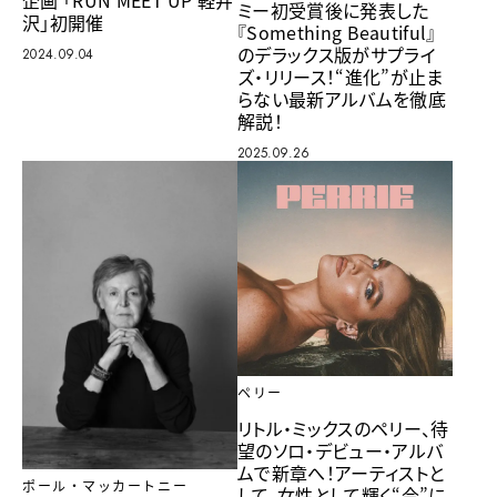
企画 「RUN MEET UP 軽井
ミー初受賞後に発表した
沢」初開催
『Something Beautiful』
のデラックス版がサプライ
2024.09.04
ズ・リリース！“進化”が止ま
らない最新アルバムを徹底
解説！
2025.09.26
ペリー
リトル・ミックスのペリー、待
望のソロ・デビュー・アルバ
ムで新章へ！アーティストと
ポール・マッカートニー
して、女性として輝く“今”に