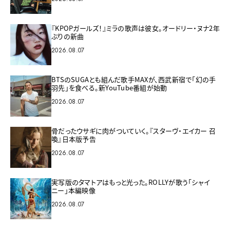
『KPOPガールズ！』ミラの歌声は彼女。オードリー・ヌナ2年
ぶりの新曲
2026.08.07
BTSのSUGAとも組んだ歌手MAXが、西武新宿で「幻の手
羽先」を食べる。新YouTube番組が始動
2026.08.07
骨だったウサギに肉がついていく。『スターヴ・エイカー 召
喚』日本版予告
2026.08.07
実写版のタマトアはもっと光った。ROLLYが歌う「シャイ
ニー」本編映像
2026.08.07